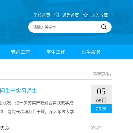
学校首页
设为首页
加入收藏
党群工作
学生工作
师生服务
阅读更多+
问生产实习师生
05
-------
08月
活状况，进一步夯实产教融合实践教学成
2026
永锋、副院长赵坤赶赴十堰，深入东诚大学生
/...
07-27