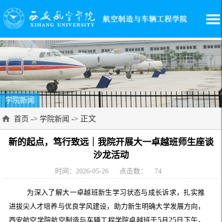
学院新闻
->
-> 正文
首页
学院新闻
新的起点，笃行致远｜我院开展大一卓越班师生座谈
沙龙活动
时间：2026-05-26
点击数：
74
为深入了解大一卓越班新生学习状态与成长诉求，扎实推
进拔尖人才培养与优良学风建设，助力新生明确大学发展方向，
5
25
西安航空学院航空制造与车辆工程学院卓越班于
月
日下午，