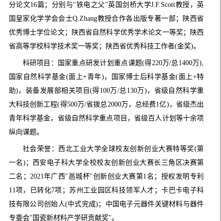
分论文16篇；分别与"铁电之父"英国剑桥大学J.F.Scott教授，英
国皇家化学学会会士Q.Zhang教授合作各出版专著一部；陕西省
优秀博士学位论文；陕西省自然科学优秀学术论文一等奖；陕西
省高等学校科学技术奖一等奖；陕西省优秀科技工作者(金奖)。
科研项目：国家重点研发计划重点课题(得220万/总1400万),
国家自然科学基金(面上+青年)，国家博士后科学基金(面上+特
助)，装备发展部相关项目(得100万/总130万)，省级自然科学重
大科技创新工程(得500万/省拨总2000万，总经费1亿)，省级杰出
青年科学基金，省级自然科学重点项目，省级百人计划等十余项
纵向课题。
社会荣誉：西北工业大学全球校友创新创业大赛特等奖(第
一名)；西安电子科大学全校校友创新创业大赛长三角区决赛第
二名；2021年广西"邕城杯"创新创业大赛第1名；授权发明专利
11项，已转化7项；苏州工业园区科技领军人才；卡巴卡电子科
技有限公司创始人(中式完成)；中国电子元器件关键材料与器件
专委会"国瓷新材料产学研贡献奖"。